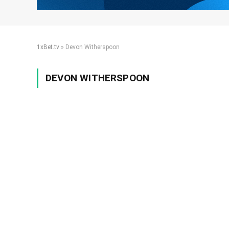
1xBet.tv
»
Devon Witherspoon
DEVON WITHERSPOON