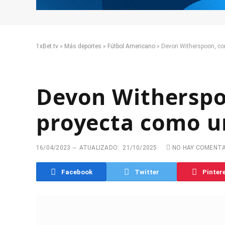
1xBet.tv
»
Más deportes
»
Fútbol Americano
»
Devon Witherspoon, cor
Devon Witherspoo
proyecta como u
16/04/2023
ATUALIZADO:
21/10/2025
NO HAY COMENT
Facebook
Twitter
Pinter