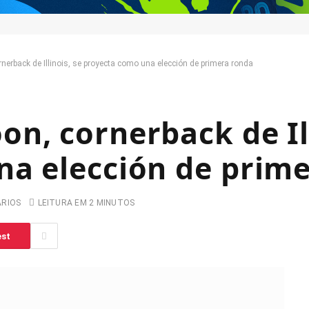
nerback de Illinois, se proyecta como una elección de primera ronda
n, cornerback de Ill
na elección de prim
ARIOS
LEITURA EM 2 MINUTOS
est