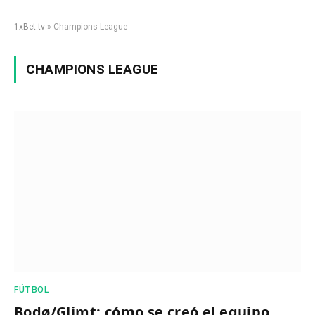
1xBet.tv
»
Champions League
CHAMPIONS LEAGUE
FÚTBOL
Bodø/Glimt: cómo se creó el equipo