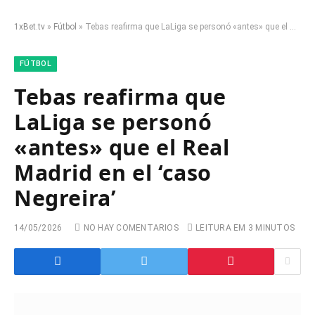
1xBet.tv
»
Fútbol
»
Tebas reafirma que LaLiga se personó «antes» que el Real Madrid en el ‘caso Negreira’
FÚTBOL
Tebas reafirma que
LaLiga se personó
«antes» que el Real
Madrid en el ‘caso
Negreira’
14/05/2026
NO HAY COMENTARIOS
LEITURA EM 3 MINUTOS