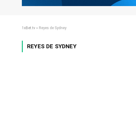
1xBet.tv
»
Reyes de Sydney
REYES DE SYDNEY