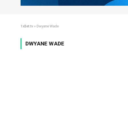
1xBet.tv
»
Dwyane Wade
DWYANE WADE