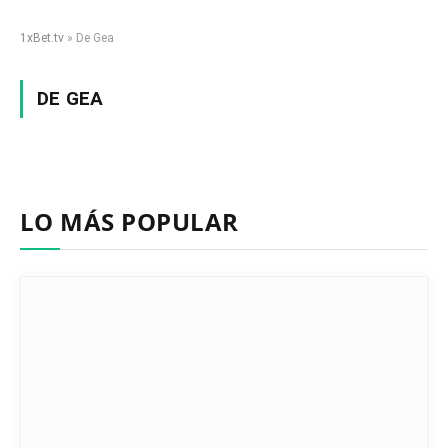
1xBet.tv
»
De Gea
DE GEA
LO MÁS POPULAR