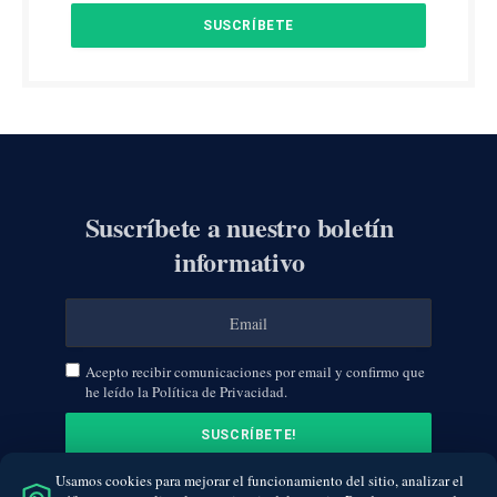
Suscríbete a nuestro boletín
informativo
Acepto recibir comunicaciones por email y confirmo que
he leído la Política de Privacidad.
Usamos cookies para mejorar el funcionamiento del sitio, analizar el