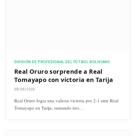
DIVISIÓN DE PROFESIONAL DEL FÚTBOL BOLIVIANO
Real Oruro sorprende a Real
Tomayapo con victoria en Tarija
08/08/2026
Real Oruro logra una valiosa victoria por 2-1 ante Real
Tomayapo en Tarija, sumando tres…