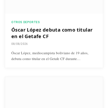
OTROS DEPORTES
Óscar López debuta como titular
en el Getafe CF
08/08/2026
Óscar López, mediocampista boliviano de 19 años,
debuta como titular en el Getafe CF durante…