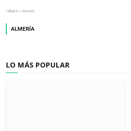
1xBet.tv
»
Almería
ALMERÍA
LO MÁS POPULAR