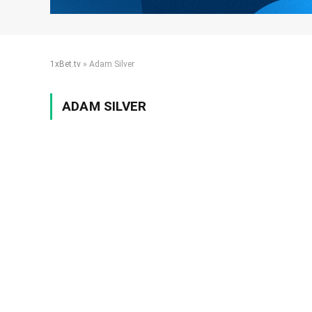
1xBet.tv
»
Adam Silver
ADAM SILVER