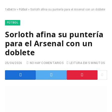
1xBet.tv
»
Fútbol
»
Sorloth afina su puntería para el Arsenal con un doblete
FÚTBOL
Sorloth afina su puntería
para el Arsenal con un
doblete
25/04/2026
NO HAY COMENTARIOS
LEITURA EM 5 MINUTOS