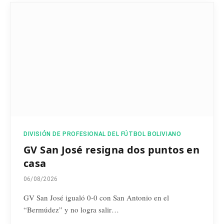
DIVISIÓN DE PROFESIONAL DEL FÚTBOL BOLIVIANO
GV San José resigna dos puntos en
casa
06/08/2026
GV San José igualó 0-0 con San Antonio en el
“Bermúdez” y no logra salir…