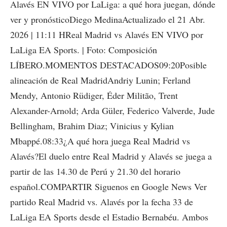
Alavés EN VIVO por LaLiga: a qué hora juegan, dónde
ver y pronósticoDiego MedinaActualizado el 21 Abr.
2026 | 11:11 HReal Madrid vs Alavés EN VIVO por
LaLiga EA Sports. | Foto: Composición
LÍBERO.MOMENTOS DESTACADOS09:20Posible
alineación de Real MadridAndriy Lunin; Ferland
Mendy, Antonio Rüdiger, Éder Militão, Trent
Alexander-Arnold; Arda Güler, Federico Valverde, Jude
Bellingham, Brahim Diaz; Vinicius y Kylian
Mbappé.08:33¿A qué hora juega Real Madrid vs
Alavés?El duelo entre Real Madrid y Alavés se juega a
partir de las 14.30 de Perú y 21.30 del horario
español.COMPARTIR Siguenos en Google News Ver
partido Real Madrid vs. Alavés por la fecha 33 de
LaLiga EA Sports desde el Estadio Bernabéu. Ambos