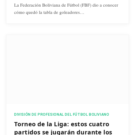
La Federación Boliviana de Fútbol (FBF) dio a conocer
cómo quedó la tabla de goleadores…
DIVISIÓN DE PROFESIONAL DEL FÚTBOL BOLIVIANO
Torneo de la Liga: estos cuatro
partidos se jugarán durante los