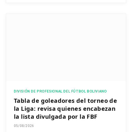
DIVISIÓN DE PROFESIONAL DEL FÚTBOL BOLIVIANO
Tabla de goleadores del torneo de
la Liga: revisa quienes encabezan
la lista divulgada por la FBF
05/08/2026