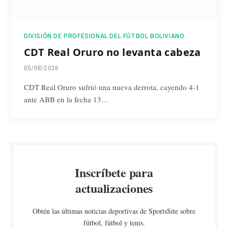
DIVISIÓN DE PROFESIONAL DEL FÚTBOL BOLIVIANO
CDT Real Oruro no levanta cabeza
05/08/2026
CDT Real Oruro sufrió una nueva derrota, cayendo 4-1
ante ABB en la fecha 13…
Inscríbete para
actualizaciones
Obtén las últimas noticias deportivas de SportsSite sobre
fútbol, fútbol y tenis.