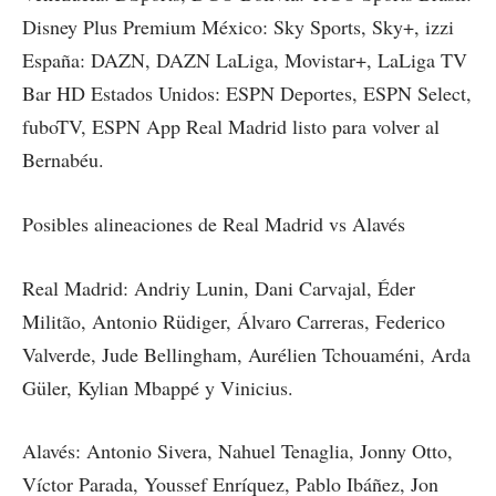
Disney Plus Premium México: Sky Sports, Sky+, izzi
España: DAZN, DAZN LaLiga, Movistar+, LaLiga TV
Bar HD Estados Unidos: ESPN Deportes, ESPN Select,
fuboTV, ESPN App Real Madrid listo para volver al
Bernabéu.
Posibles alineaciones de Real Madrid vs Alavés
Real Madrid: Andriy Lunin, Dani Carvajal, Éder
Militão, Antonio Rüdiger, Álvaro Carreras, Federico
Valverde, Jude Bellingham, Aurélien Tchouaméni, Arda
Güler, Kylian Mbappé y Vinicius.
Alavés: Antonio Sivera, Nahuel Tenaglia, Jonny Otto,
Víctor Parada, Youssef Enríquez, Pablo Ibáñez, Jon