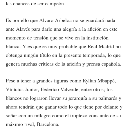
las chances de ser campeón.
Es por ello que Álvaro Arbeloa no se guardará nada
ante Alavés para darle una alegría a la afición en este
momento de tensión que se vive en la institución
blanca. Y es que es muy probable que Real Madrid no
obtenga ningún título en la presente temporada, lo que
genera muchas críticas de la afición y prensa española.
Pese a tener a grandes figuras como Kylian Mbappé,
Vinicius Junior, Federico Valverde, entre otros; los
blancos no lograron llevar su jerarquía a su palmarés y
ahora tendrán que ganar todo lo que tiene por delante y
soñar con un milagro como el tropiezo constante de su
máximo rival, Barcelona.