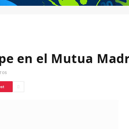
mpe en el Mutua Mad
UTOS
est