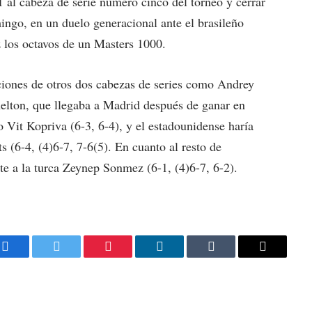
 al cabeza de serie número cinco del torneo y cerrar
ingo, en un duelo generacional ante el brasileño
 los octavos de un Masters 1000.
ciones de otros dos cabezas de series como Andrey
lton, que llegaba a Madrid después de ganar en
o Vit Kopriva (6-3, 6-4), y el estadounidense haría
ts (6-4, (4)6-7, 7-6(5). En cuanto al resto de
te a la turca Zeynep Sonmez (6-1, (4)6-7, 6-2).
Facebook
Twitter
Pinterest
LinkedIn
Tumblr
Email