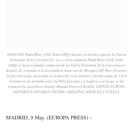
09/05/2026 Paula Blasi (UAE Team ADQ) durante la última etapa de La Vuelta
Femenina 26 by Carrefour.Es. La ciclista española Paula Blasi (UAE Team
ADQ) se ha proclamado campeona de La Vuelta Femenina 26 by Carrefour.es
después de remontar a la neerlandesa Anna van der Breggen (SD Worx-Protime)
la diferencia que atesoraba en la general en la séptima y última etapa, de 132,9
kilómetros de montaña entre La Pola Llaviana y L'Angliru y en la que se ha
impuesto la suiza Petra Stiasny (Human Powered Health). ESPAÑA EUROPA
DEPORTES ASTURIAS CXCLING CREATIVE AGENCY/LA VUELTA
MADRID, 9 May. (EUROPA PRESS) –