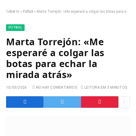
1xBet.tv
»
Fútbol
»
Marta Torrejón: «Me esperaré a colgar las botas para echar la mirada atrás»
FÚTBOL
Marta Torrejón: «Me
esperaré a colgar las
botas para echar la
mirada atrás»
15/05/2026
NO HAY COMENTARIOS
LEITURA EM 3 MINUTOS