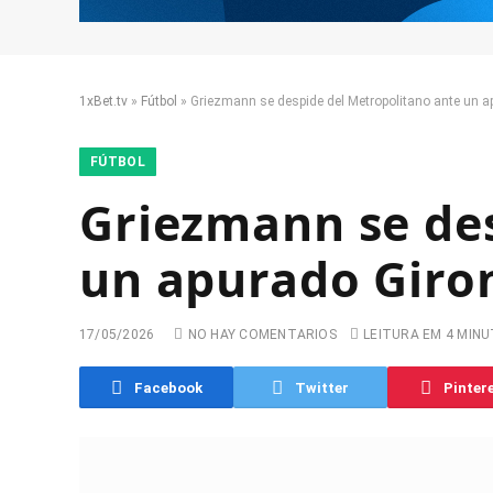
1xBet.tv
»
Fútbol
»
Griezmann se despide del Metropolitano ante un a
FÚTBOL
Griezmann se de
un apurado Giro
17/05/2026
NO HAY COMENTARIOS
LEITURA EM 4 MIN
Facebook
Twitter
Pinter