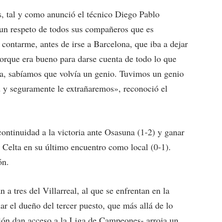
 tal y como anunció el técnico Diego Pablo
e un respeto de todos sus compañeros que es
contarme, antes de irse a Barcelona, que iba a dejar
 porque era bueno para darse cuenta de todo lo que
ía, sabíamos que volvía un genio. Tuvimos un genio
 y seguramente le extrañaremos», reconoció el
ntinuidad a la victoria ante Osasuna (1-2) y ganar
 Celta en su último encuentro como local (0-1).
ón.
a tres del Villarreal, al que se enfrentan en la
r el dueño del tercer puesto, que más allá de lo
ición dan acceso a la Liga de Campeones- arroja un