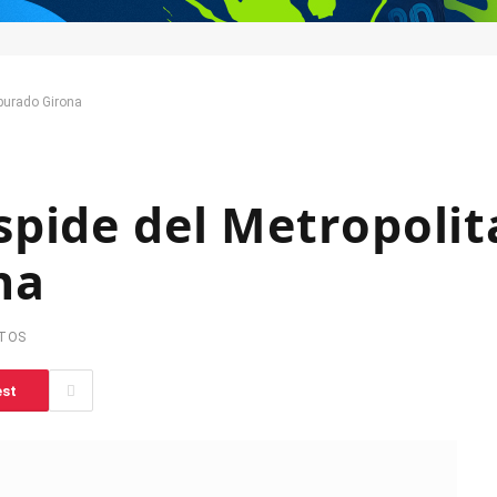
purado Girona
spide del Metropolit
na
UTOS
est