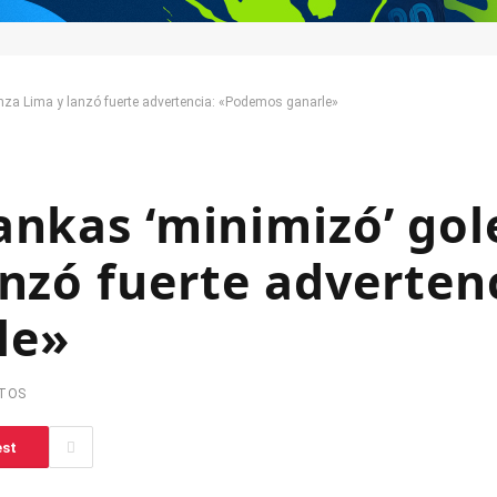
nza Lima y lanzó fuerte advertencia: «Podemos ganarle»
ankas ‘minimizó’ go
anzó fuerte adverten
le»
UTOS
est