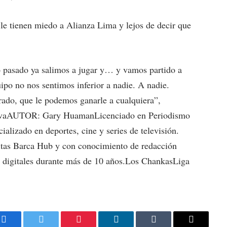
 le tienen miedo a Alianza Lima y lejos de decir que
o pasado ya salimos a jugar y… y vamos partido a
po no nos sentimos inferior a nadie. A nadie.
do, que le podemos ganarle a cualquiera”,
ortivaAUTOR: Gary HuamanLicenciado en Periodismo
alizado en deportes, cine y series de televisión.
itas Barca Hub y con conocimiento de redacción
s digitales durante más de 10 años.Los ChankasLiga
Facebook
Twitter
Pinterest
LinkedIn
Tumblr
Email