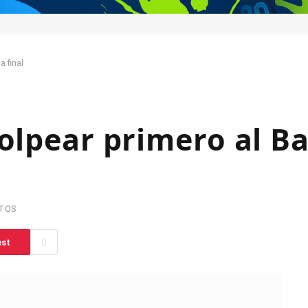
a final
golpear primero al B
UTOS
est