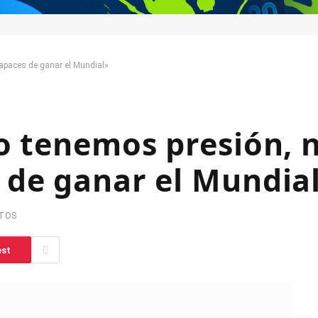
apaces de ganar el Mundial»
o tenemos presión, 
 de ganar el Mundia
UTOS
est