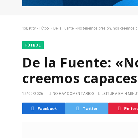
1xBet.tv
»
Fútbol
»
De la Fuente: «No tenemos presión, nos creemos c
FÚTBOL
De la Fuente: «N
creemos capaces
12/05/2026
NO HAY COMENTARIOS
LEITURA EM 4 MIN
Facebook
Twitter
Pinter