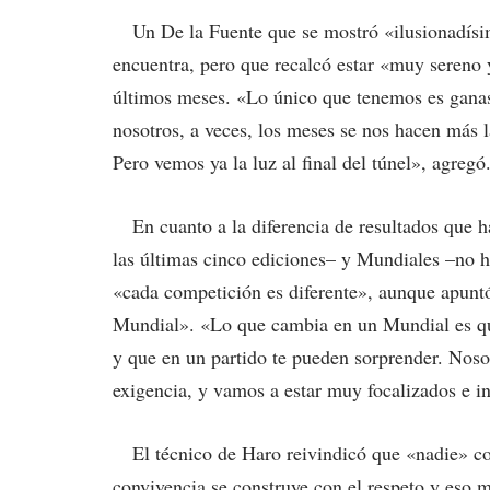
Un De la Fuente que se mostró «ilusionadísim
encuentra, pero que recalcó estar «muy sereno y
últimos meses. «Lo único que tenemos es ganas 
nosotros, a veces, los meses se nos hacen más 
Pero vemos ya la luz al final del túnel», agregó
En cuanto a la diferencia de resultados que h
las últimas cinco ediciones– y Mundiales –no h
«cada competición es diferente», aunque apunt
Mundial». «Lo que cambia en un Mundial es que
y que en un partido te pueden sorprender. Nosot
exigencia, y vamos a estar muy focalizados e int
El técnico de Haro reivindicó que «nadie» co
convivencia se construye con el respeto y eso 