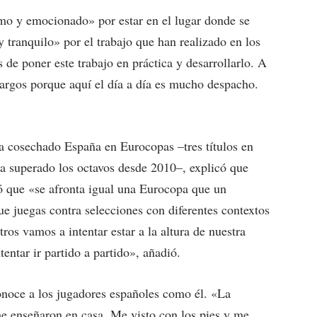
o y emocionado» por estar en el lugar donde se
 tranquilo» por el trabajo que han realizado en los
de poner este trabajo en práctica y desarrollarlo. A
largos porque aquí el día a día es mucho despacho.
.
a cosechado España en Eurocopas –tres títulos en
a superado los octavos desde 2010–, explicó que
ó que «se afronta igual una Eurocopa que un
 juegas contra selecciones con diferentes contextos
ros vamos a intentar estar a la altura de nuestra
entar ir partido a partido», añadió.
noce a los jugadores españoles como él. «La
me enseñaron en casa. Me visto con los pies y me