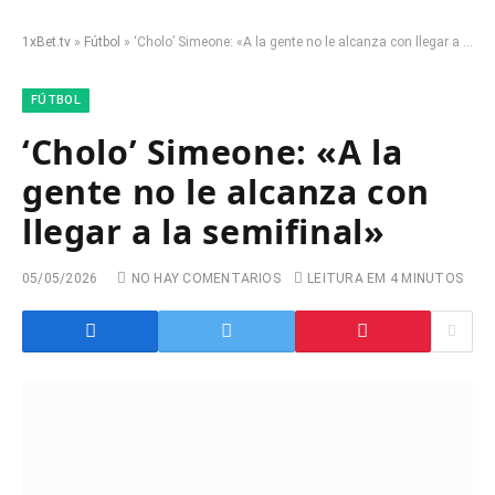
1xBet.tv
»
Fútbol
»
‘Cholo’ Simeone: «A la gente no le alcanza con llegar a la semifinal»
FÚTBOL
‘Cholo’ Simeone: «A la
gente no le alcanza con
llegar a la semifinal»
05/05/2026
NO HAY COMENTARIOS
LEITURA EM 4 MINUTOS