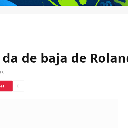
e da de baja de Rola
UTO
est