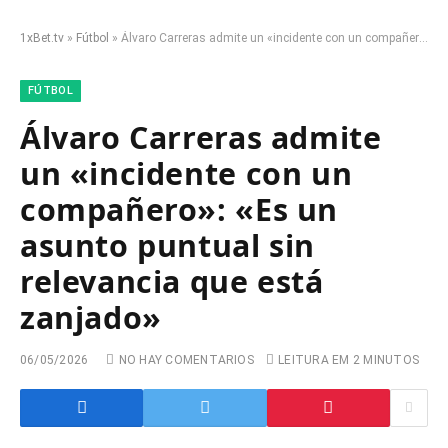
1xBet.tv
»
Fútbol
»
Álvaro Carreras admite un «incidente con un compañero»: «Es un asunto puntual sin relevancia que está zanjado»
FÚTBOL
Álvaro Carreras admite
un «incidente con un
compañero»: «Es un
asunto puntual sin
relevancia que está
zanjado»
06/05/2026
NO HAY COMENTARIOS
LEITURA EM 2 MINUTOS