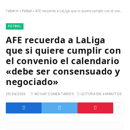
1xBet.tv
»
Fútbol
»
AFE recuerda a LaLiga que si quiere cumplir con el convenio el calendario «debe ser consensuado y negociado»
FÚTBOL
AFE recuerda a LaLiga
que si quiere cumplir con
el convenio el calendario
«debe ser consensuado y
negociado»
29/04/2026
NO HAY COMENTARIOS
LEITURA EM 4 MINUTOS