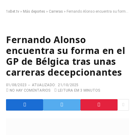
1xBet.tv
»
Más deportes
»
Carreras
»
Fernando Alonso encuentra su forma en el GP de Bélgica tras unas carreras decepcionantes
Fernando Alonso
encuentra su forma en el
GP de Bélgica tras unas
carreras decepcionantes
01/08/2023
ATUALIZADO:
21/10/2025
NO HAY COMENTARIOS
LEITURA EM 3 MINUTOS