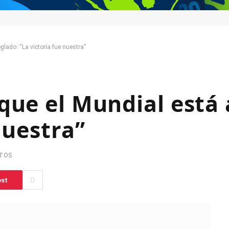
glado: “La victoria fue nuestra”
que el Mundial está 
nuestra”
UTOS
est