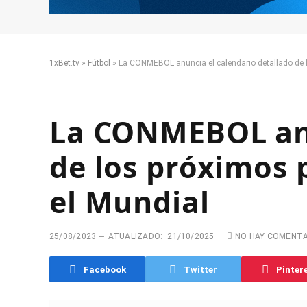
1xBet.tv
»
Fútbol
»
La CONMEBOL anuncia el calendario detallado de lo
La CONMEBOL anu
de los próximos p
el Mundial
25/08/2023
ATUALIZADO:
21/10/2025
NO HAY COMENT
Facebook
Twitter
Pinter