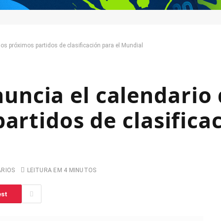
s próximos partidos de clasificación para el Mundial
ncia el calendario 
artidos de clasifica
ARIOS
LEITURA EM 4 MINUTOS
est