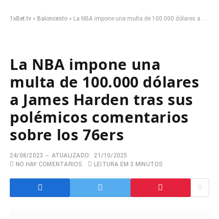
1xBet.tv
»
Baloncesto
»
La NBA impone una multa de 100.000 dólares a James Harden tras sus polémicos comentarios sobre los 76ers
La NBA impone una
multa de 100.000 dólares
a James Harden tras sus
polémicos comentarios
sobre los 76ers
24/08/2023
ATUALIZADO:
21/10/2025
NO HAY COMENTARIOS
LEITURA EM 3 MINUTOS