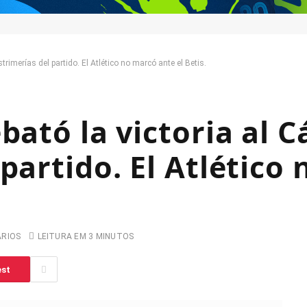
strimerías del partido. El Atlético no marcó ante el Betis.
bató la victoria al C
partido. El Atlético
ARIOS
LEITURA EM 3 MINUTOS
est