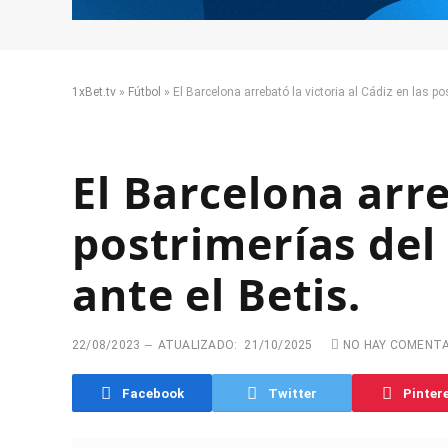
1xBet.tv
»
Fútbol
»
El Barcelona arrebató la victoria al Cádiz en las po
El Barcelona arre
postrimerías del 
ante el Betis.
22/08/2023
ATUALIZADO:
21/10/2025
NO HAY COMENT
Facebook
Twitter
Pinter