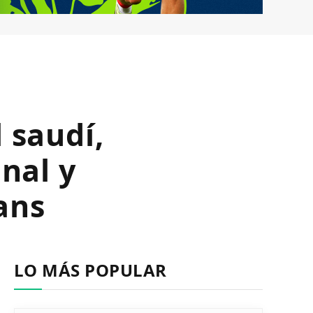
 saudí,
onal y
ans
LO MÁS POPULAR