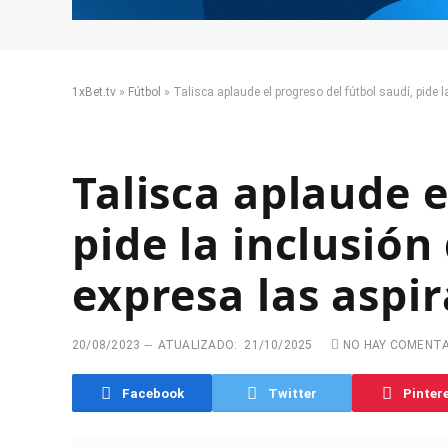
1xBet.tv
»
Fútbol
»
Talisca aplaude el progreso del fútbol saudí, pide 
Talisca aplaude e
pide la inclusión
expresa las aspi
20/08/2023
ATUALIZADO:
21/10/2025
NO HAY COMENT
Facebook
Twitter
Pinter