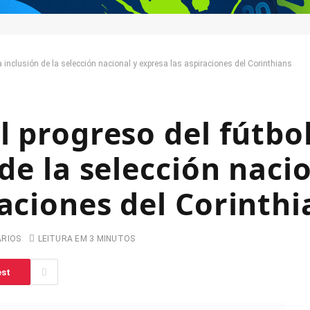
la inclusión de la selección nacional y expresa las aspiraciones del Corinthians
l progreso del fútbol
 de la selección naci
raciones del Corinthi
ARIOS
LEITURA EM 3 MINUTOS
est