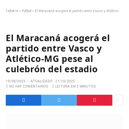
1xBet.tv
»
Fútbol
»
El Maracaná acogerá el partido entre Vasco y Atlético-MG pese al culebrón del estadio
El Maracaná acogerá el
partido entre Vasco y
Atlético-MG pese al
culebrón del estadio
19/08/2023
ATUALIZADO:
21/10/2025
NO HAY COMENTARIOS
LEITURA EM 2 MINUTOS