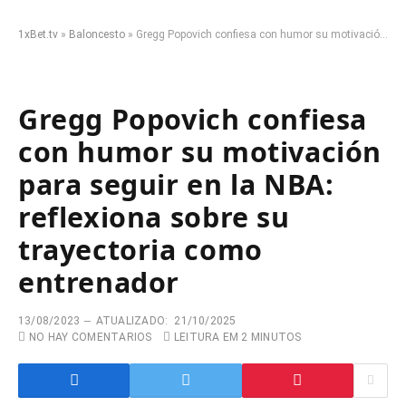
1xBet.tv
»
Baloncesto
»
Gregg Popovich confiesa con humor su motivación para seguir en la NBA: reflexiona sobre su trayectoria como entrenador
Gregg Popovich confiesa
con humor su motivación
para seguir en la NBA:
reflexiona sobre su
trayectoria como
entrenador
13/08/2023
ATUALIZADO:
21/10/2025
NO HAY COMENTARIOS
LEITURA EM 2 MINUTOS