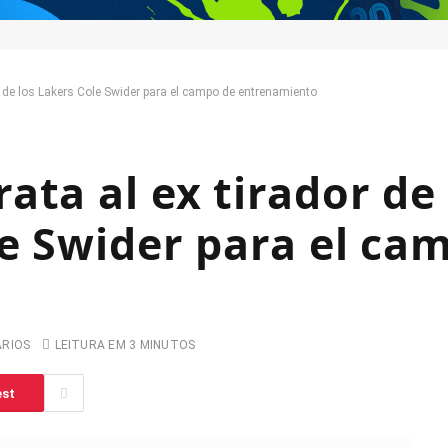
s de los Lakers Cole Swider para el campo de entrenamiento
ata al ex tirador de
le Swider para el ca
ARIOS
LEITURA EM 3 MINUTOS
est