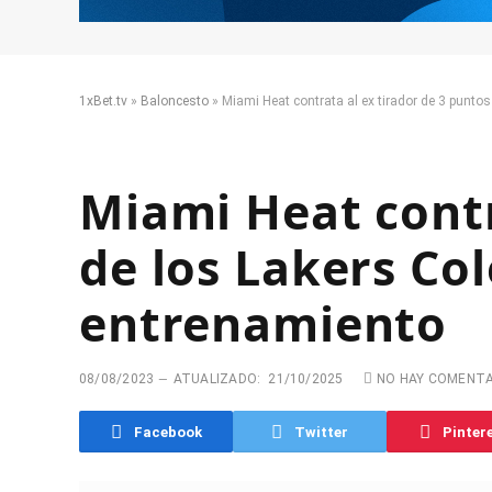
1xBet.tv
»
Baloncesto
»
Miami Heat contrata al ex tirador de 3 punto
Miami Heat contr
de los Lakers Co
entrenamiento
08/08/2023
ATUALIZADO:
21/10/2025
NO HAY COMENT
Facebook
Twitter
Pinter