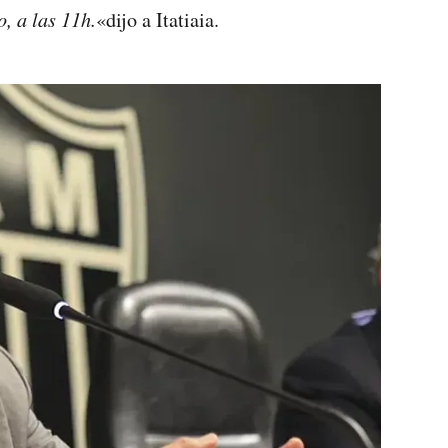
o, a las 11h.
«dijo a Itatiaia.