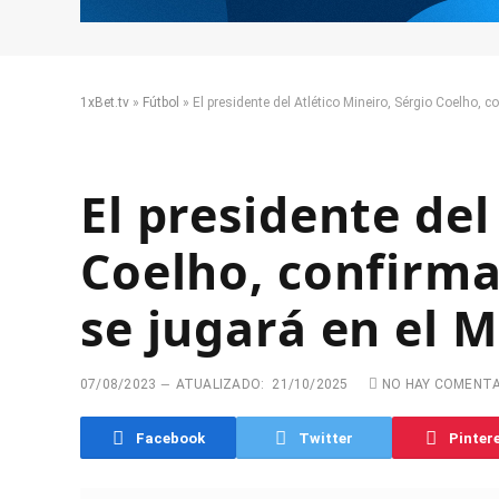
1xBet.tv
»
Fútbol
»
El presidente del Atlético Mineiro, Sérgio Coelho, c
El presidente del
Coelho, confirma
se jugará en el 
07/08/2023
ATUALIZADO:
21/10/2025
NO HAY COMENT
Facebook
Twitter
Pinter