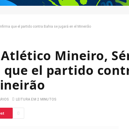
onfirma que el partido contra Bahia se jugará en el Mineirão
 Atlético Mineiro, Sé
 que el partido cont
Mineirão
ARIOS
LEITURA EM 2 MINUTOS
est