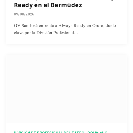
Ready en el Bermúdez
09/08/2026
GV San José enfrenta a Always Ready en Oruro, duelo
clave por la División Profesional…