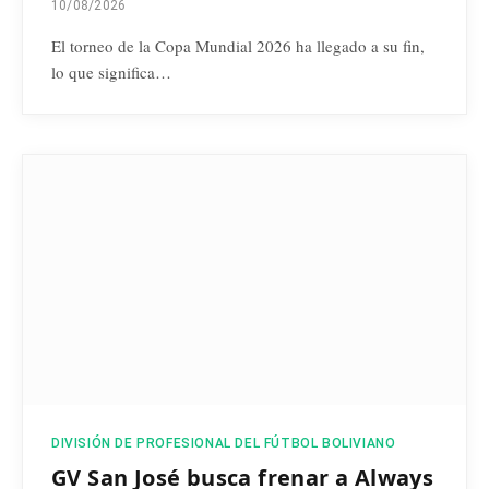
10/08/2026
El torneo de la Copa Mundial 2026 ha llegado a su fin,
lo que significa…
DIVISIÓN DE PROFESIONAL DEL FÚTBOL BOLIVIANO
GV San José busca frenar a Always