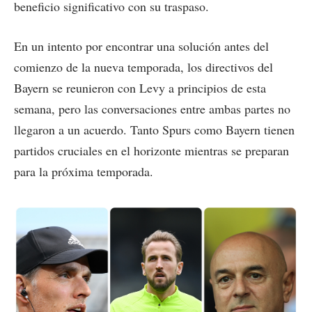
beneficio significativo con su traspaso.
En un intento por encontrar una solución antes del
comienzo de la nueva temporada, los directivos del
Bayern se reunieron con Levy a principios de esta
semana, pero las conversaciones entre ambas partes no
llegaron a un acuerdo. Tanto Spurs como Bayern tienen
partidos cruciales en el horizonte mientras se preparan
para la próxima temporada.