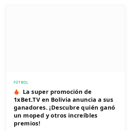
FÚTBOL
La super promoción de
1xBet.TV en Bolivia anuncia a sus
ganadores. ¡Descubre quién ganó
un moped y otros increíbles
premios!