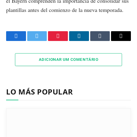
el Bayern comprenden la importancia de consolidar sus
plantillas antes del comienzo de la nueva temporada.
Facebook
Twitter
Pinterest
LinkedIn
Tumblr
Email
ADICIONAR UM COMENTÁRIO
LO MÁS POPULAR