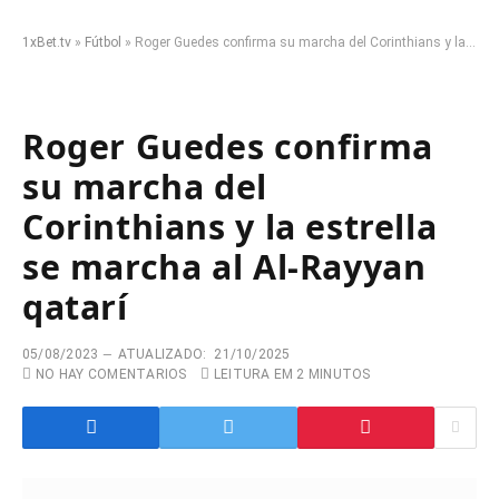
1xBet.tv
»
Fútbol
»
Roger Guedes confirma su marcha del Corinthians y la estrella se marcha al Al-Rayyan qatarí
Roger Guedes confirma
su marcha del
Corinthians y la estrella
se marcha al Al-Rayyan
qatarí
05/08/2023
ATUALIZADO:
21/10/2025
NO HAY COMENTARIOS
LEITURA EM 2 MINUTOS