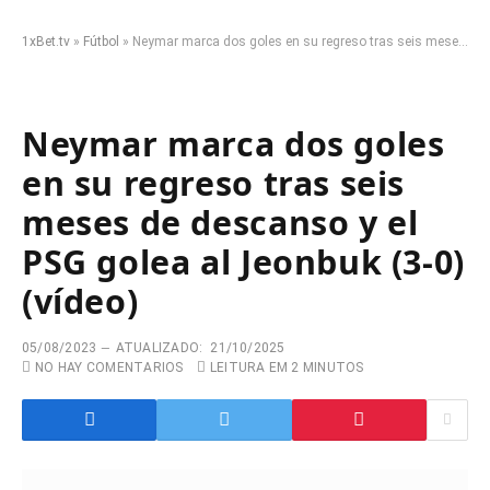
1xBet.tv
»
Fútbol
»
Neymar marca dos goles en su regreso tras seis meses de descanso y el PSG golea al Jeonbuk (3-0) (vídeo)
Neymar marca dos goles
en su regreso tras seis
meses de descanso y el
PSG golea al Jeonbuk (3-0)
(vídeo)
05/08/2023
ATUALIZADO:
21/10/2025
NO HAY COMENTARIOS
LEITURA EM 2 MINUTOS