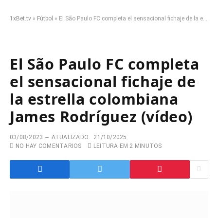
1xBet.tv
»
Fútbol
»
El São Paulo FC completa el sensacional fichaje de la estrella colombiana James Rodríguez (vídeo)
El São Paulo FC completa
el sensacional fichaje de
la estrella colombiana
James Rodríguez (vídeo)
03/08/2023
ATUALIZADO:
21/10/2025
NO HAY COMENTARIOS
LEITURA EM 2 MINUTOS