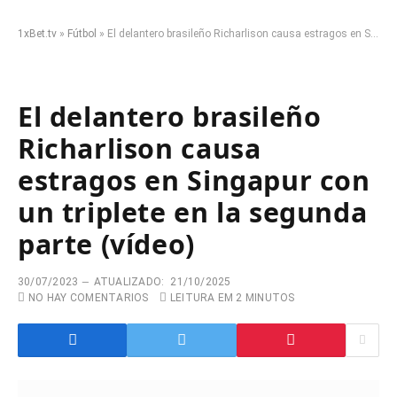
1xBet.tv
»
Fútbol
»
El delantero brasileño Richarlison causa estragos en Singapur con un triplete en la segunda parte (vídeo)
El delantero brasileño
Richarlison causa
estragos en Singapur con
un triplete en la segunda
parte (vídeo)
30/07/2023
ATUALIZADO:
21/10/2025
NO HAY COMENTARIOS
LEITURA EM 2 MINUTOS