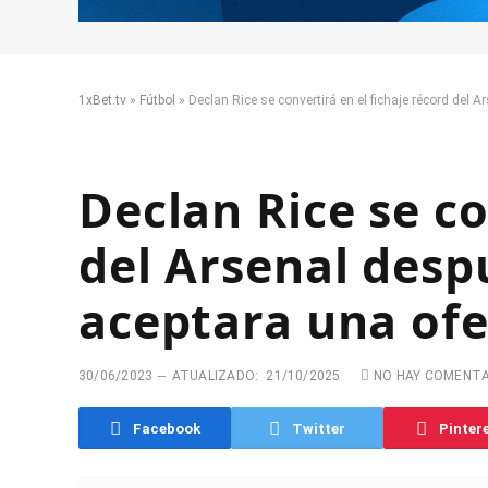
1xBet.tv
»
Fútbol
»
Declan Rice se convertirá en el fichaje récord del
Declan Rice se co
del Arsenal desp
aceptara una ofer
30/06/2023
ATUALIZADO:
21/10/2025
NO HAY COMENT
Facebook
Twitter
Pinter