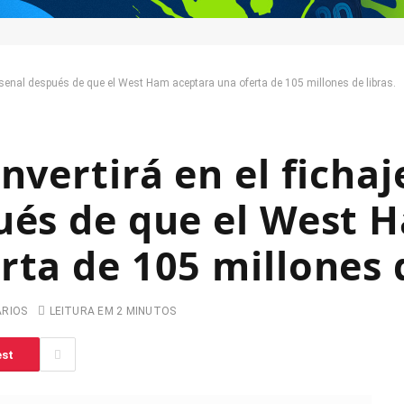
 Arsenal después de que el West Ham aceptara una oferta de 105 millones de libras.
nvertirá en el fichaj
ués de que el West 
ta de 105 millones d
ARIOS
LEITURA EM 2 MINUTOS
est