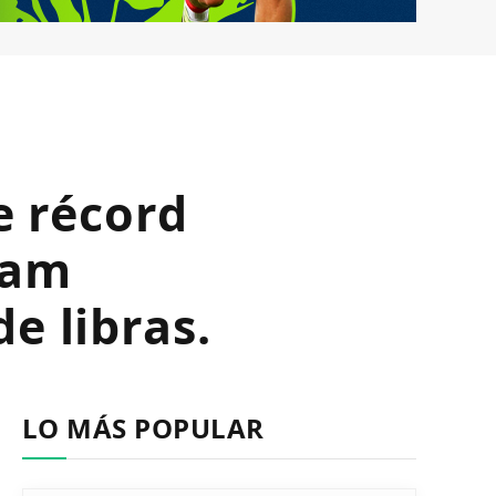
e récord
Ham
e libras.
LO MÁS POPULAR