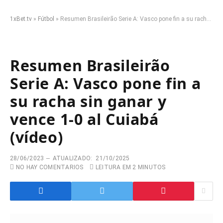
1xBet.tv
»
Fútbol
»
Resumen Brasileirão Serie A: Vasco pone fin a su racha sin ganar y vence 1-0 al Cuiabá (vídeo)
Resumen Brasileirão
Serie A: Vasco pone fin a
su racha sin ganar y
vence 1-0 al Cuiabá
(vídeo)
28/06/2023
ATUALIZADO:
21/10/2025
NO HAY COMENTARIOS
LEITURA EM 2 MINUTOS