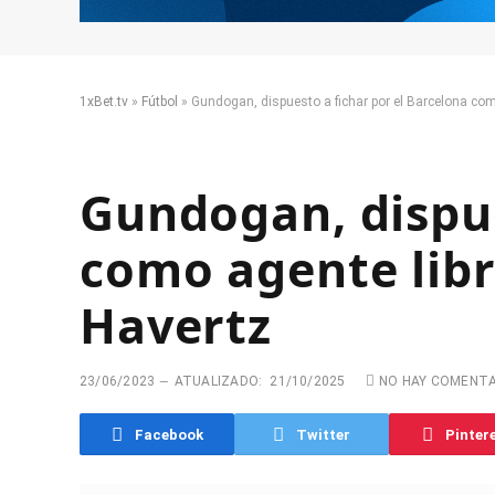
1xBet.tv
»
Fútbol
»
Gundogan, dispuesto a fichar por el Barcelona como 
Gundogan, dispue
como agente libre
Havertz
23/06/2023
ATUALIZADO:
21/10/2025
NO HAY COMENT
Facebook
Twitter
Pinter