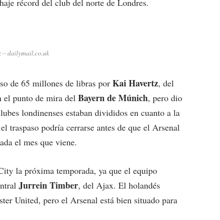
chaje récord del club del norte de Londres.
 – dailymail.co.uk
Kai Havertz
aso de 65 millones de libras por
, del
Bayern de Múnich
n el punto de mira del
, pero dio
clubes londinenses estaban divididos en cuanto a la
el traspaso podría cerrarse antes de que el Arsenal
ada el mes que viene.
 City la próxima temporada, ya que el equipo
Jurrein Timber
entral
, del Ajax. El holandés
ter United, pero el Arsenal está bien situado para