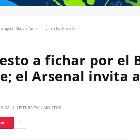
agente libre; el Arsenal invita a Kai Havertz
sto a fichar por el 
; el Arsenal invita a
ARIOS
LEITURA EM 4 MINUTOS
est