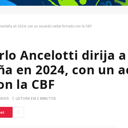
 brasileña en 2024, con un acuerdo verbal firmado con la CBF
lo Ancelotti dirija a
eña en 2024, con un 
on la CBF
ARIOS
LEITURA EM 2 MINUTOS
est