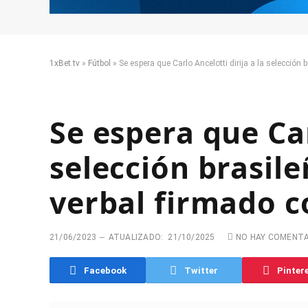
1xBet.tv
»
Fútbol
»
Se espera que Carlo Ancelotti dirija a la selección
Se espera que Car
selección brasil
verbal firmado c
21/06/2023
ATUALIZADO:
21/10/2025
NO HAY COMENT
Facebook
Twitter
Pinter