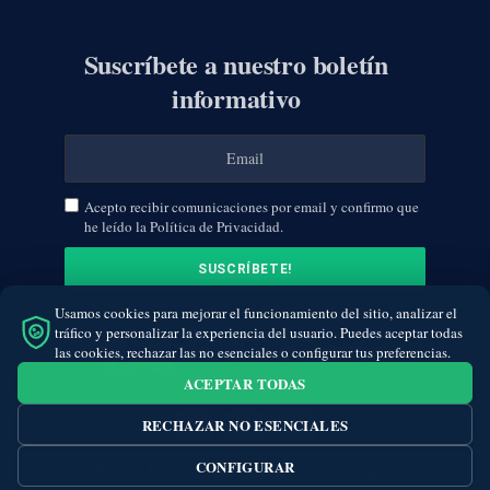
Suscríbete a nuestro boletín
informativo
Acepto recibir comunicaciones por email y confirmo que
he leído la Política de Privacidad.
Usamos cookies para mejorar el funcionamiento del sitio, analizar el
tráfico y personalizar la experiencia del usuario. Puedes aceptar todas
las cookies, rechazar las no esenciales o configurar tus preferencias.
ACEPTAR TODAS
RECHAZAR NO ESENCIALES
Facebook
Twitter
Instagram
CONFIGURAR
© 2026 1xbet.tv. Todos los derechos reservados.