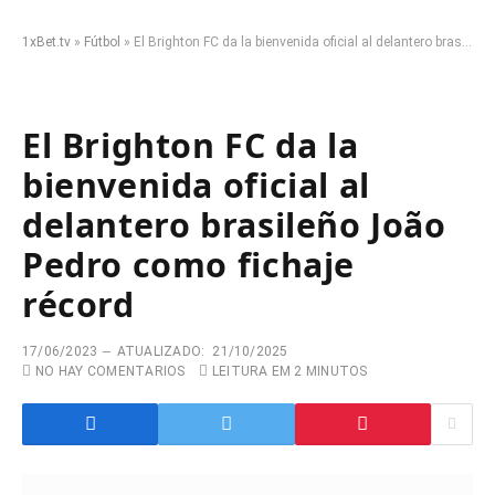
1xBet.tv
»
Fútbol
»
El Brighton FC da la bienvenida oficial al delantero brasileño João Pedro como fichaje récord
El Brighton FC da la
bienvenida oficial al
delantero brasileño João
Pedro como fichaje
récord
17/06/2023
ATUALIZADO:
21/10/2025
NO HAY COMENTARIOS
LEITURA EM 2 MINUTOS