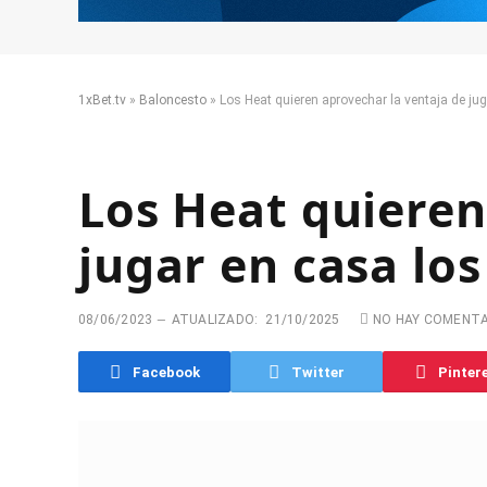
1xBet.tv
»
Baloncesto
»
Los Heat quieren aprovechar la ventaja de jug
Los Heat quieren
jugar en casa los
08/06/2023
ATUALIZADO:
21/10/2025
NO HAY COMENT
Facebook
Twitter
Pinter