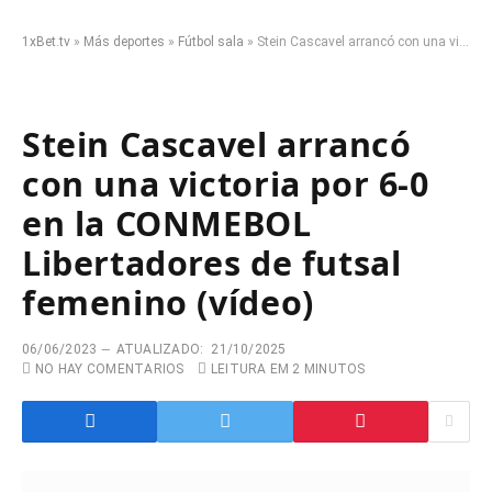
1xBet.tv
»
Más deportes
»
Fútbol sala
»
Stein Cascavel arrancó con una victoria por 6-0 en la CONMEBOL Libertadores de futsal femenino (vídeo)
Stein Cascavel arrancó
con una victoria por 6-0
en la CONMEBOL
Libertadores de futsal
femenino (vídeo)
06/06/2023
ATUALIZADO:
21/10/2025
NO HAY COMENTARIOS
LEITURA EM 2 MINUTOS