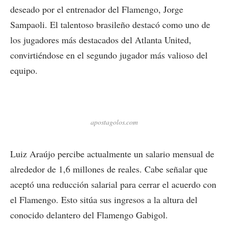
deseado por el entrenador del Flamengo, Jorge
Sampaoli. El talentoso brasileño destacó como uno de
los jugadores más destacados del Atlanta United,
convirtiéndose en el segundo jugador más valioso del
equipo.
apostagolos.com
Luiz Araújo percibe actualmente un salario mensual de
alrededor de 1,6 millones de reales. Cabe señalar que
aceptó una reducción salarial para cerrar el acuerdo con
el Flamengo. Esto sitúa sus ingresos a la altura del
conocido delantero del Flamengo Gabigol.