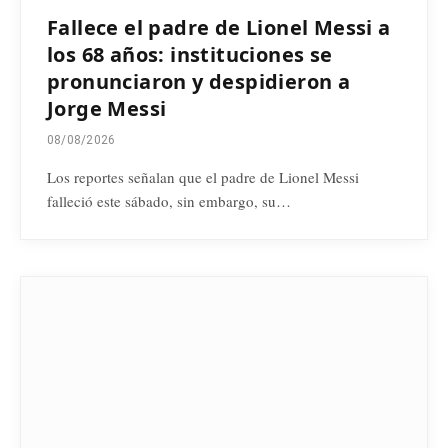
Fallece el padre de Lionel Messi a
los 68 años: instituciones se
pronunciaron y despidieron a
Jorge Messi
08/08/2026
Los reportes señalan que el padre de Lionel Messi
falleció este sábado, sin embargo, su…