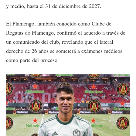
y medio, hasta el 31 de diciembre de 2027.
El Flamengo, también conocido como Clube de
Regatas do Flamengo, confirmó el acuerdo a través de
un comunicado del club, revelando que el lateral
derecho de 26 años se someterá a exámenes médicos
como parte del proceso.