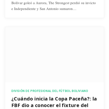
Bolívar goleó a Aurora, The Strongest perdió su invicto
e Independiente y San Antonio sumaron…
DIVISIÓN DE PROFESIONAL DEL FÚTBOL BOLIVIANO
¿Cuándo inicia la Copa Paceña?: la
FBF dio a conocer el fixture del