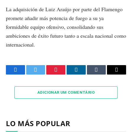
La adquisición de Luiz Araújo por parte del Flamengo
promete añadir más potencia de fuego a su ya
formidable equipo ofensivo, consolidando sus
ambiciones de éxito futuro tanto a escala nacional como
internacional.
Facebook
Twitter
Pinterest
LinkedIn
Tumblr
Email
ADICIONAR UM COMENTÁRIO
LO MÁS POPULAR