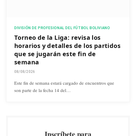
DIVISIÓN DE PROFESIONAL DEL FÚTBOL BOLIVIANO
Torneo de la Liga: revisa los
horarios y detalles de los partidos
que se jugarán este fin de
semana
08/08/2026
Este fin de semana estará cargado de encuentros que
son parte de la fecha 14 del…
Inscríbete para