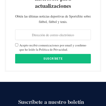
actualizaciones
Obtén las últimas noticias deportivas de SportsSite sobre
fútbol, fútbol y tenis.
Acepto recibir comunicaciones por email y confirmo
que he leído la Política de Privacidad.
Suscríbete a nuestro boletín