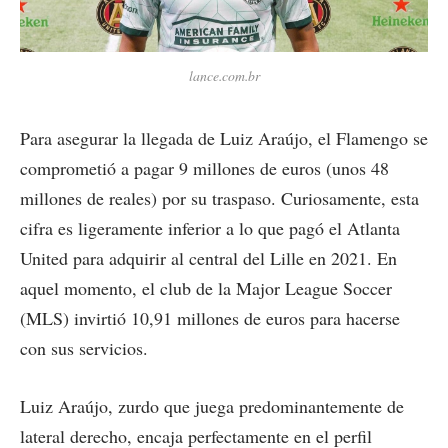
lance.com.br
Para asegurar la llegada de Luiz Araújo, el Flamengo se
comprometió a pagar 9 millones de euros (unos 48
millones de reales) por su traspaso. Curiosamente, esta
cifra es ligeramente inferior a lo que pagó el Atlanta
United para adquirir al central del Lille en 2021. En
aquel momento, el club de la Major League Soccer
(MLS) invirtió 10,91 millones de euros para hacerse
con sus servicios.
Luiz Araújo, zurdo que juega predominantemente de
lateral derecho, encaja perfectamente en el perfil