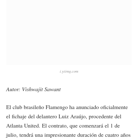
i.ytimg.com
Autor: Vishwajit Sawant
El club brasileño Flamengo ha anunciado oficialmente
el fichaje del delantero Luiz Araújo, procedente del
Atlanta United. El contrato, que comenzará el 1 de
julio, tendrá una impresionante duración de cuatro años