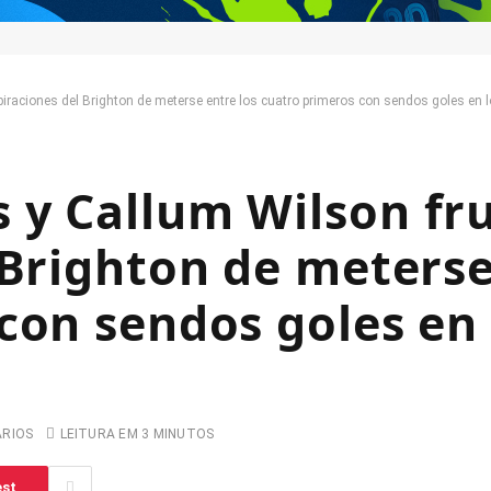
iraciones del Brighton de meterse entre los cuatro primeros con sendos goles en 
y Callum Wilson fru
 Brighton de meterse
con sendos goles en 
ARIOS
LEITURA EM 3 MINUTOS
est