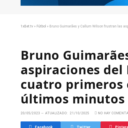
1xBet.tv
»
Fútbol
»
Bruno Guimarães y Callum Wilson frustran las asp
Bruno Guimarães 
aspiraciones del
cuatro primeros 
últimos minutos
20/05/2023
ATUALIZADO:
21/10/2025
NO HAY COMENT
Facebook
Twitter
Pinter