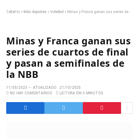
1xBet.tv
»
Más deportes
»
Voleibol
»
Minas y Franca ganan sus series de cuartos de final y pasan a semifinales de la NBB
Minas y Franca ganan sus
series de cuartos de final
y pasan a semifinales de
la NBB
11/05/2023
ATUALIZADO:
21/10/2025
NO HAY COMENTARIOS
LEITURA EM 3 MINUTOS