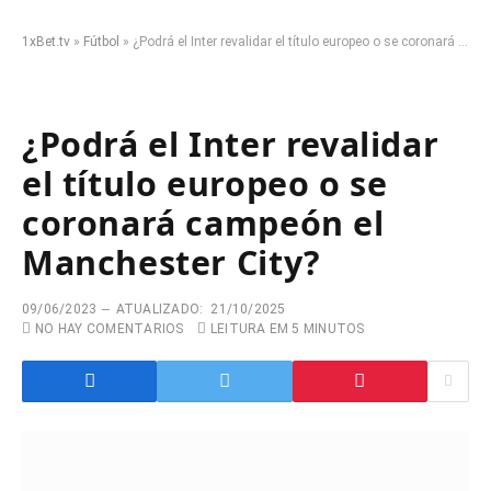
1xBet.tv
»
Fútbol
»
¿Podrá el Inter revalidar el título europeo o se coronará campeón el Manchester City?
¿Podrá el Inter revalidar
el título europeo o se
coronará campeón el
Manchester City?
09/06/2023
ATUALIZADO:
21/10/2025
NO HAY COMENTARIOS
LEITURA EM 5 MINUTOS