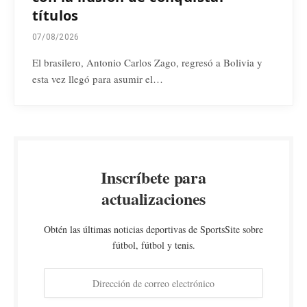
títulos
07/08/2026
El brasilero, Antonio Carlos Zago, regresó a Bolivia y
esta vez llegó para asumir el…
Inscríbete para
actualizaciones
Obtén las últimas noticias deportivas de SportsSite sobre
fútbol, fútbol y tenis.