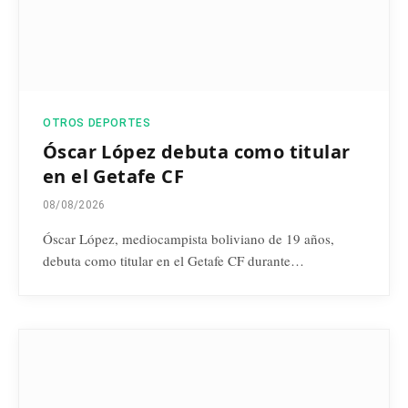
OTROS DEPORTES
Óscar López debuta como titular
en el Getafe CF
08/08/2026
Óscar López, mediocampista boliviano de 19 años,
debuta como titular en el Getafe CF durante…