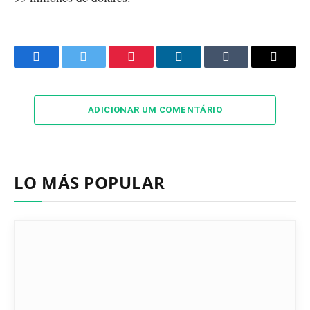
Facebook
Twitter
Pinterest
LinkedIn
Tumblr
Email
ADICIONAR UM COMENTÁRIO
LO MÁS POPULAR