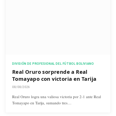
DIVISIÓN DE PROFESIONAL DEL FÚTBOL BOLIVIANO
Real Oruro sorprende a Real
Tomayapo con victoria en Tarija
08/08/2026
Real Oruro logra una valiosa victoria por 2-1 ante Real
Tomayapo en Tarija, sumando tres…