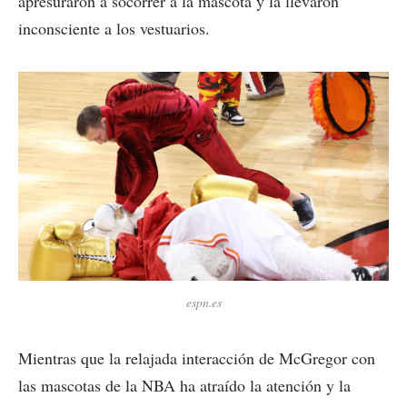
apresuraron a socorrer a la mascota y la llevaron
inconsciente a los vestuarios.
espn.es
Mientras que la relajada interacción de McGregor con
las mascotas de la NBA ha atraído la atención y la