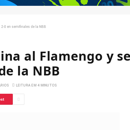
 2-0 en semifinales de la NBB
ina al Flamengo y se
 de la NBB
ARIOS
LEITURA EM 4 MINUTOS
est