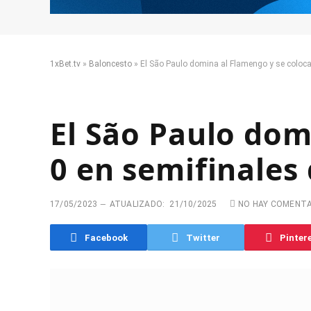
1xBet.tv
»
Baloncesto
»
El São Paulo domina al Flamengo y se coloca
El São Paulo dom
0 en semifinales
17/05/2023
ATUALIZADO:
21/10/2025
NO HAY COMENT
Facebook
Twitter
Pinter